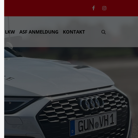
xistiert
Der Eintrag "offcanvas-col4" existiert
leider nicht.
 / LKW
ASF ANMELDUNG
KONTAKT