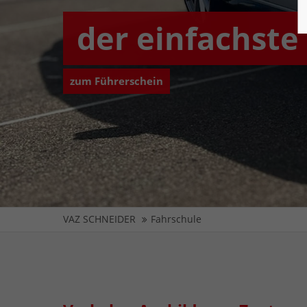
der einfachste
zum Führerschein
VAZ SCHNEIDER
Fahrschule