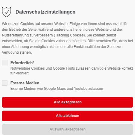
info@vazschneider.de
Datenschutzeinstellungen
rag "offcanvas-col2" existiert
Der Eintrag "offcanvas-col3" e
icht.
leider nicht.
Wir nutzen Cookies auf unserer Website. Einige von ihnen sind essenziell für
den Betrieb der Seite, während andere uns helfen, diese Website und die
E
ÜBER UNS
FAHRSCHULE
STAPLER
BERUFSKRAFTFAHRER
Nutzererfahrung zu verbessern (Tracking Cookies). Sie können selbst
entscheiden, ob Sie die Cookies zulassen möchten. Bitte beachten Sie, dass bei
einer Ablehnung womöglich nicht mehr alle Funktionalitäten der Seite zur
Verfügung stehen.
Erforderlich*
Notwendige Cookies und Google Fonts zulassen damit die Website korrekt
funktioniert
Externe Medien
Externe Medien wie Google Maps und Youtube zulassen