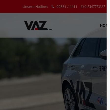
Unsere Hotline:
09831 / 4411
015167773337
Der Eintrag "offcanvas-col1" existiert
Der Eint
leider nicht.
leider n
HOM