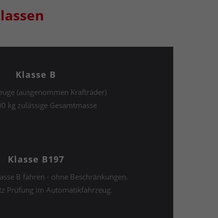
lassen
Klasse B
zeuge (ausgenommen Krafträder)
00 kg zulässige Gesamtmasse
Klasse B197
lasse B fahren - ohne Beschränkungen.
tz Prüfung im Automatikfahrzeug.