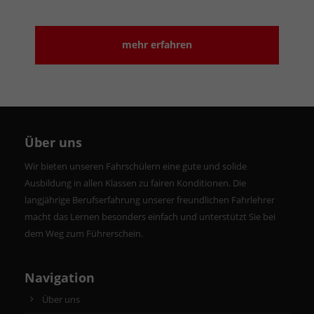
mehr erfahren
Über uns
Wir bieten unseren Fahrschülern eine gute und solide
Ausbildung in allen Klassen zu fairen Konditionen. Die
langjährige Berufserfahrung unserer freundlichen Fahrlehrer
macht das Lernen besonders einfach und unterstützt Sie bei
dem Weg zum Führerschein.
Navigation
Über uns