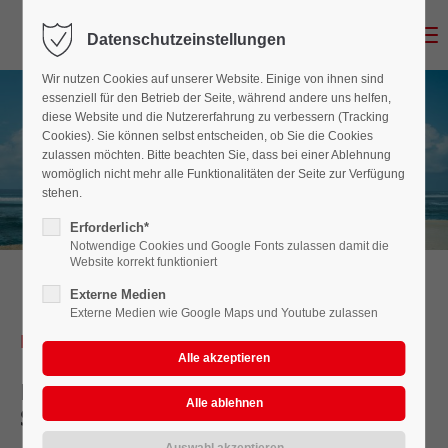
Menu
Datenschutzeinstellungen
Der Eintrag "offcanvas-col1" existiert leider nicht.
Wir nutzen Cookies auf unserer Website. Einige von ihnen sind
essenziell für den Betrieb der Seite, während andere uns helfen,
Der Eintrag "offcanvas-col2" existiert leider nicht.
diese Website und die Nutzererfahrung zu verbessern (Tracking
Cookies). Sie können selbst entscheiden, ob Sie die Cookies
zulassen möchten. Bitte beachten Sie, dass bei einer Ablehnung
Der Eintrag "offcanvas-col3" existiert leider nicht.
womöglich nicht mehr alle Funktionalitäten der Seite zur Verfügung
stehen.
Erforderlich*
Der Eintrag "offcanvas-col4" existiert leider nicht.
Notwendige Cookies und Google Fonts zulassen damit die
Website korrekt funktioniert
Externe Medien
Externe Medien wie Google Maps und Youtube zulassen
Herzlich willkommen!
Beim Verkehrs-Ausbildungs-Zentrum
Schneider